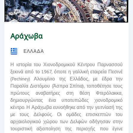
Αράχωβα
ΕΛΛΑΔΑ
Η ιστορία του Χιονοδρομικού Κέντρου Παρνασσού
ξεκινά από το 1967, όποτε η γαλλική εταιρεία Πεσινέ
(
Pechiney
)
Αλουμίνιο της Ελλάδος
, με έδρα την
Παραλία Διστόμου
(Άσπρα Σπίτια), τοποθέτησε τους
πρώτους αναβατήρες στη θέση Φτερόλακκα,
δημιουργώντας ένα υποτυπώδες χιονοδρομικό
κέντρο.
Η Αράχωβα ευνοήθηκε από την γειτνίασή της
με τους
Δελφούς
. Οι ομάδες επισκεπτών του
αρχαιολογικού χώρου των Δελφών οδήγησαν στην
τουριστική αξιοποίηση της περιοχής που έγινε