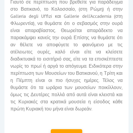
Γιαυτό σε περίπτωση που βρεθείτε για παράδειγμα
στο Βατικανό, το Κολοσσαίο, (στη Ρώμη) ή στην
Galleria degli Uffizi και Gallerie dell’Accademia (στη
Φλωρεντία), να θυμάστε ότι ο σεβασμός στην ουρά
είναι απαραβίαστος. Θεωρείται απαράδεκτο να
παρακάμψει κανείς την ουρά. Επίσης να θυμάστε ότι
αν θέλετε να αποφύγετε το φαινόμενο με τις
ατέλειωτες ουρές, καλό είναι είτε να κλείσετε
διαδικτυακά το εισιτήριό σας, είτε να τα επισκέπτεστε
νωρίς το πρωί ή αργά το απόγευμα. Ειδικότερα στην
περίπτωση των Μουσείων του Βατικανού, η Τρίτη και
η Πέμπτη είναι οι πιο ήσυχες ημέρες. Τέλος να
θυμάστε ότι τα ωράρια των μουσείων ποικίλλουν,
όμως τις Δευτέρες πολλά από αυτά είναι κλειστά και
τις Κυριακές στα κρατικά μουσεία η είσοδος κάθε
πρώτη Κυριακή του μήνα είναι δωρεάν.