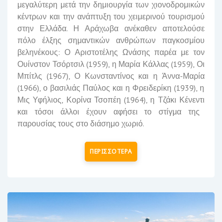
μεγαλύτερη μετά την δημιουργία των χιονοδρομικών
κέντρων και την ανάπτυξη του χειμερινού τουρισμού
στην Ελλάδα.
Η Αράχωβα ανέκαθεν αποτελούσε
πόλο έλξης σημαντικών ανθρώπων παγκοσμίου
βεληνέκους: Ο
Αριστοτέλης Ωνάσης
παρέα με τον
Ουίνστον Τσόρτσιλ
(1959), η
Μαρία Κάλλας
(1959), Οι
Μπίτλς
(1967), Ο
Κωνσταντίνος
και η
Άννα-Μαρία
(1966), ο
βασιλιάς Παύλος
και η
Φρειδερίκη
(1939), η
Μις Υφήλιος,
Κορίνα Τσοπέη
(1964), η
Τζάκι Κένεντι
και τόσοι άλλοι έχουν αφήσει το στίγμα της
παρουσίας τους στο διάσημο χωριό.
ΠΕΡΙΣΣΟΤΕΡΑ