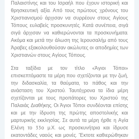
Παλαιστίνης και του Ισραήλ που έχουν ιστορική και
θρησκευτική αξία. Από τους πρώτους χρόνους του
Χριστιανισμού άρχισαν να συρρέουν στους Αγίους
Τόπους ευλαβείς προσκυνητές. Κατά συνέπεια, σιγά
σιγά άρχισαν να καθιερώνονται τα προσκυνήματα.
Ακόμα και μετά την άλωση της Ιερουσαλήμ από τους
Άραβες εξακολουθούσαν ακώλυτες οι αποδημίες των
Χριστιανών στους Αγίους Τόπους.
Στα ταξίδια με τον τίτλο «Άγιοι Τόποι»
επισκεπτόμαστε τα μέρη που σχετίζονται με την ζωή,
την διδασκαλία, τα θαύματα, το πάθος και την
ανάσταση του Χριστού. Ταυτόχρονα τα ίδια μέρη
σχετίζονται με τους προπάτορες του Χριστού της
Παλαιάς Διαθήκης. Οι Άγιοι Τόποι συνδέονται επίσης
και με την ίδρυση της πρώτης αποστολικής και
μαρτυρικής εκκλησίας. Σε αυτά τα μέρη ήρθε η Αγία
Ελένη το 33ο μ.Χ. ως προσκυνήτρια και ίδρυσε
εκατοντάδες ναούς και μονές. ‘Έκτοτε καθιερώθηκαν