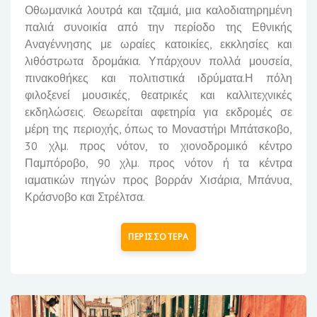
Οθωμανικά λουτρά και τζαμιά, μια καλοδιατηρημένη
παλιά συνοικία από την περίοδο της Εθνικής
Αναγέννησης με ωραίες κατοικίες, εκκλησίες και
λιθόστρωτα δρομάκια. Υπάρχουν πολλά μουσεία,
πινακοθήκες και πολιτιστικά ιδρύματα.Η πόλη
φιλοξενεί μουσικές, θεατρικές και καλλιτεχνικές
εκδηλώσεις. Θεωρείται αφετηρία για εκδρομές σε
μέρη της περιοχής, όπως το Μοναστήρι Μπάτσκοβο,
30 χλμ. προς νότον, το χιονοδρομικό κέντρο
Παμπόροβο
, 90 χλμ. προς νότον ή τα κέντρα
ιαματικών πηγών προς βορράν
Χισάρια
, Μπάνυα,
Κράσνοβο και Στρέλτσα.
ΠΕΡΙΣΣΟΤΕΡΑ