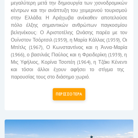
μεγαλύτερη μετά την δημιουργία των χιονοδρομικών
κέντρων και την ανάπτυξη του χειμερινού τουρισμού
στην Ελλάδα.
Η Αράχωβα ανέκαθεν αποτελούσε
πόλο έλξης σημαντικών ανθρώπων παγκοσμίου
βεληνέκους: Ο
Αριστοτέλης Ωνάσης
παρέα με τον
Ουίνστον Τσόρτσιλ
(1959), η
Μαρία Κάλλας
(1959), Οι
Μπίτλς
(1967), Ο
Κωνσταντίνος
και η
Άννα-Μαρία
(1966), ο
βασιλιάς Παύλος
και η
Φρειδερίκη
(1939), η
Μις Υφήλιος,
Κορίνα Τσοπέη
(1964), η
Τζάκι Κένεντι
και τόσοι άλλοι έχουν αφήσει το στίγμα της
παρουσίας τους στο διάσημο χωριό.
ΠΕΡΙΣΣΟΤΕΡΑ