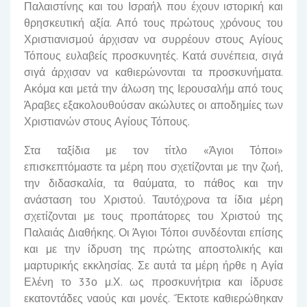
Παλαιστίνης και του Ισραήλ που έχουν ιστορική και
θρησκευτική αξία. Από τους πρώτους χρόνους του
Χριστιανισμού άρχισαν να συρρέουν στους Αγίους
Τόπους ευλαβείς προσκυνητές. Κατά συνέπεια, σιγά
σιγά άρχισαν να καθιερώνονται τα προσκυνήματα.
Ακόμα και μετά την άλωση της Ιερουσαλήμ από τους
Άραβες εξακολουθούσαν ακώλυτες οι αποδημίες των
Χριστιανών στους Αγίους Τόπους.
Στα ταξίδια με τον τίτλο «Άγιοι Τόποι»
επισκεπτόμαστε τα μέρη που σχετίζονται με την ζωή,
την διδασκαλία, τα θαύματα, το πάθος και την
ανάσταση του Χριστού. Ταυτόχρονα τα ίδια μέρη
σχετίζονται με τους προπάτορες του Χριστού της
Παλαιάς Διαθήκης. Οι Άγιοι Τόποι συνδέονται επίσης
και με την ίδρυση της πρώτης αποστολικής και
μαρτυρικής εκκλησίας. Σε αυτά τα μέρη ήρθε η Αγία
Ελένη το 33ο μ.Χ. ως προσκυνήτρια και ίδρυσε
εκατοντάδες ναούς και μονές. ‘Έκτοτε καθιερώθηκαν