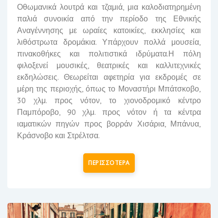
Οθωμανικά λουτρά και τζαμιά, μια καλοδιατηρημένη
παλιά συνοικία από την περίοδο της Εθνικής
Αναγέννησης με ωραίες κατοικίες, εκκλησίες και
λιθόστρωτα δρομάκια. Υπάρχουν πολλά μουσεία,
πινακοθήκες και πολιτιστικά ιδρύματα.Η πόλη
φιλοξενεί μουσικές, θεατρικές και καλλιτεχνικές
εκδηλώσεις. Θεωρείται αφετηρία για εκδρομές σε
μέρη της περιοχής, όπως το Μοναστήρι Μπάτσκοβο,
30 χλμ. προς νότον, το χιονοδρομικό κέντρο
Παμπόροβο
, 90 χλμ. προς νότον ή τα κέντρα
ιαματικών πηγών προς βορράν
Χισάρια
, Μπάνυα,
Κράσνοβο και Στρέλτσα.
ΠΕΡΙΣΣΟΤΕΡΑ