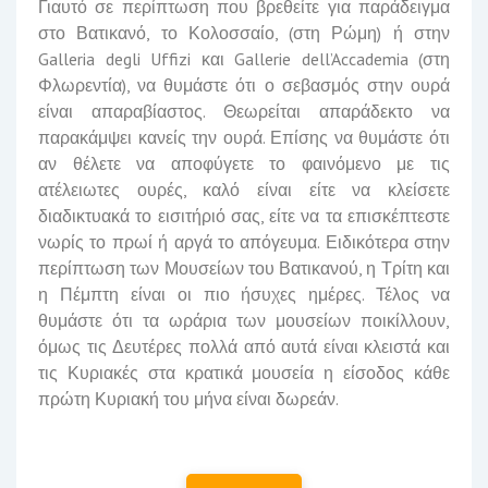
Γιαυτό σε περίπτωση που βρεθείτε για παράδειγμα
στο Βατικανό, το Κολοσσαίο, (στη Ρώμη) ή στην
Galleria degli Uffizi και Gallerie dell’Accademia (στη
Φλωρεντία), να θυμάστε ότι ο σεβασμός στην ουρά
είναι απαραβίαστος. Θεωρείται απαράδεκτο να
παρακάμψει κανείς την ουρά. Επίσης να θυμάστε ότι
αν θέλετε να αποφύγετε το φαινόμενο με τις
ατέλειωτες ουρές, καλό είναι είτε να κλείσετε
διαδικτυακά το εισιτήριό σας, είτε να τα επισκέπτεστε
νωρίς το πρωί ή αργά το απόγευμα. Ειδικότερα στην
περίπτωση των Μουσείων του Βατικανού, η Τρίτη και
η Πέμπτη είναι οι πιο ήσυχες ημέρες. Τέλος να
θυμάστε ότι τα ωράρια των μουσείων ποικίλλουν,
όμως τις Δευτέρες πολλά από αυτά είναι κλειστά και
τις Κυριακές στα κρατικά μουσεία η είσοδος κάθε
πρώτη Κυριακή του μήνα είναι δωρεάν.