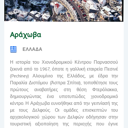
Αράχωβα
ΕΛΛΑΔΑ
Η ιστορία του Χιονοδρομικού Κέντρου Παρνασσού
ξεκινά από το 1967, όποτε η γαλλική εταιρεία Πεσινέ
(
Pechiney
)
Αλουμίνιο της Ελλάδος
, με έδρα την
Παραλία Διστόμου
(Άσπρα Σπίτια), τοποθέτησε τους
πρώτους αναβατήρες στη θέση Φτερόλακκα,
δημιουργώντας ένα υποτυπώδες χιονοδρομικό
κέντρο.
Η Αράχωβα ευνοήθηκε από την γειτνίασή της
με τους
Δελφούς
. Οι ομάδες επισκεπτών του
αρχαιολογικού χώρου των Δελφών οδήγησαν στην
τουριστική αξιοποίηση της περιοχής που έγινε