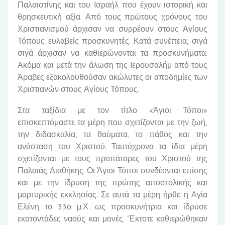
Παλαιστίνης και του Ισραήλ που έχουν ιστορική και
θρησκευτική αξία. Από τους πρώτους χρόνους του
Χριστιανισμού άρχισαν να συρρέουν στους Αγίους
Τόπους ευλαβείς προσκυνητές. Κατά συνέπεια, σιγά
σιγά άρχισαν να καθιερώνονται τα προσκυνήματα.
Ακόμα και μετά την άλωση της Ιερουσαλήμ από τους
Άραβες εξακολουθούσαν ακώλυτες οι αποδημίες των
Χριστιανών στους Αγίους Τόπους.
Στα ταξίδια με τον τίτλο «Άγιοι Τόποι»
επισκεπτόμαστε τα μέρη που σχετίζονται με την ζωή,
την διδασκαλία, τα θαύματα, το πάθος και την
ανάσταση του Χριστού. Ταυτόχρονα τα ίδια μέρη
σχετίζονται με τους προπάτορες του Χριστού της
Παλαιάς Διαθήκης. Οι Άγιοι Τόποι συνδέονται επίσης
και με την ίδρυση της πρώτης αποστολικής και
μαρτυρικής εκκλησίας. Σε αυτά τα μέρη ήρθε η Αγία
Ελένη το 33ο μ.Χ. ως προσκυνήτρια και ίδρυσε
εκατοντάδες ναούς και μονές. ‘Έκτοτε καθιερώθηκαν