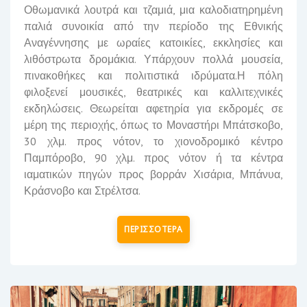
Οθωμανικά λουτρά και τζαμιά, μια καλοδιατηρημένη
παλιά συνοικία από την περίοδο της Εθνικής
Αναγέννησης με ωραίες κατοικίες, εκκλησίες και
λιθόστρωτα δρομάκια. Υπάρχουν πολλά μουσεία,
πινακοθήκες και πολιτιστικά ιδρύματα.Η πόλη
φιλοξενεί μουσικές, θεατρικές και καλλιτεχνικές
εκδηλώσεις. Θεωρείται αφετηρία για εκδρομές σε
μέρη της περιοχής, όπως το Μοναστήρι Μπάτσκοβο,
30 χλμ. προς νότον, το χιονοδρομικό κέντρο
Παμπόροβο
, 90 χλμ. προς νότον ή τα κέντρα
ιαματικών πηγών προς βορράν
Χισάρια
, Μπάνυα,
Κράσνοβο και Στρέλτσα.
ΠΕΡΙΣΣΟΤΕΡΑ