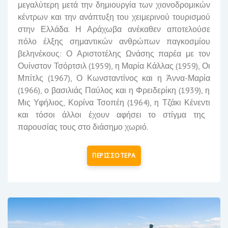
μεγαλύτερη μετά την δημιουργία των χιονοδρομικών
κέντρων και την ανάπτυξη του χειμερινού τουρισμού
στην Ελλάδα.
Η Αράχωβα ανέκαθεν αποτελούσε
πόλο έλξης σημαντικών ανθρώπων παγκοσμίου
βεληνέκους: Ο
Αριστοτέλης Ωνάσης
παρέα με τον
Ουίνστον Τσόρτσιλ
(1959), η
Μαρία Κάλλας
(1959), Οι
Μπίτλς
(1967), Ο
Κωνσταντίνος
και η
Άννα-Μαρία
(1966), ο
βασιλιάς Παύλος
και η
Φρειδερίκη
(1939), η
Μις Υφήλιος,
Κορίνα Τσοπέη
(1964), η
Τζάκι Κένεντι
και τόσοι άλλοι έχουν αφήσει το στίγμα της
παρουσίας τους στο διάσημο χωριό.
ΠΕΡΙΣΣΟΤΕΡΑ