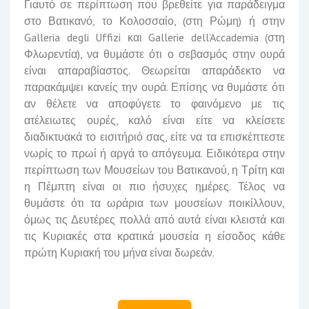
Γιαυτό σε περίπτωση που βρεθείτε για παράδειγμα
στο Βατικανό, το Κολοσσαίο, (στη Ρώμη) ή στην
Galleria degli Uffizi και Gallerie dell’Accademia (στη
Φλωρεντία), να θυμάστε ότι ο σεβασμός στην ουρά
είναι απαραβίαστος. Θεωρείται απαράδεκτο να
παρακάμψει κανείς την ουρά. Επίσης να θυμάστε ότι
αν θέλετε να αποφύγετε το φαινόμενο με τις
ατέλειωτες ουρές, καλό είναι είτε να κλείσετε
διαδικτυακά το εισιτήριό σας, είτε να τα επισκέπτεστε
νωρίς το πρωί ή αργά το απόγευμα. Ειδικότερα στην
περίπτωση των Μουσείων του Βατικανού, η Τρίτη και
η Πέμπτη είναι οι πιο ήσυχες ημέρες. Τέλος να
θυμάστε ότι τα ωράρια των μουσείων ποικίλλουν,
όμως τις Δευτέρες πολλά από αυτά είναι κλειστά και
τις Κυριακές στα κρατικά μουσεία η είσοδος κάθε
πρώτη Κυριακή του μήνα είναι δωρεάν.