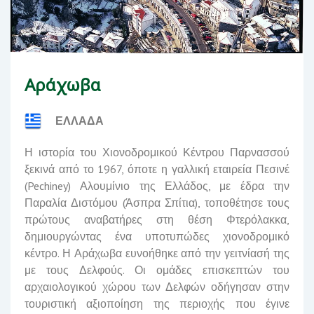
Αράχωβα
ΕΛΛΑΔΑ
Η ιστορία του Χιονοδρομικού Κέντρου Παρνασσού
ξεκινά από το 1967, όποτε η γαλλική εταιρεία Πεσινέ
(
Pechiney
)
Αλουμίνιο της Ελλάδος
, με έδρα την
Παραλία Διστόμου
(Άσπρα Σπίτια), τοποθέτησε τους
πρώτους αναβατήρες στη θέση Φτερόλακκα,
δημιουργώντας ένα υποτυπώδες χιονοδρομικό
κέντρο.
Η Αράχωβα ευνοήθηκε από την γειτνίασή της
με τους
Δελφούς
. Οι ομάδες επισκεπτών του
αρχαιολογικού χώρου των Δελφών οδήγησαν στην
τουριστική αξιοποίηση της περιοχής που έγινε