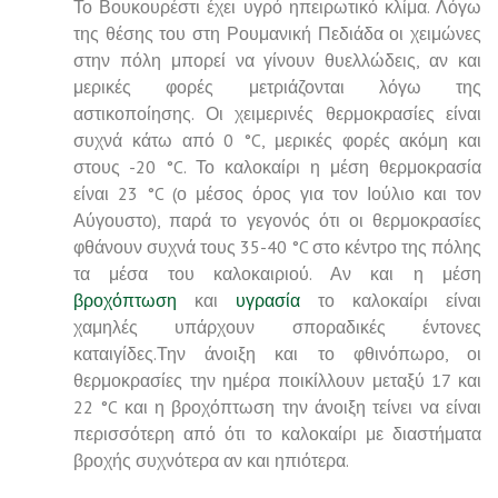
Το Βουκουρέστι έχει υγρό ηπειρωτικό κλίμα. Λόγω
της θέσης του στη Ρουμανική Πεδιάδα οι χειμώνες
στην πόλη μπορεί να γίνουν θυελλώδεις, αν και
μερικές φορές μετριάζονται λόγω της
αστικοποίησης. Οι χειμερινές θερμοκρασίες είναι
συχνά κάτω από 0 °C, μερικές φορές ακόμη και
στους -20 °C. Το καλοκαίρι η μέση θερμοκρασία
είναι 23 °C (ο μέσος όρος για τον Ιούλιο και τον
Αύγουστο), παρά το γεγονός ότι οι θερμοκρασίες
φθάνουν συχνά τους 35-40 °C στο κέντρο της πόλης
τα μέσα του καλοκαιριού. Αν και η μέση
βροχόπτωση
και
υγρασία
το καλοκαίρι είναι
χαμηλές υπάρχουν σποραδικές έντονες
καταιγίδες.Την άνοιξη και το φθινόπωρο, οι
θερμοκρασίες την ημέρα ποικίλλουν μεταξύ 17 και
22 °C και η βροχόπτωση την άνοιξη τείνει να είναι
περισσότερη από ότι το καλοκαίρι με διαστήματα
βροχής συχνότερα αν και ηπιότερα.