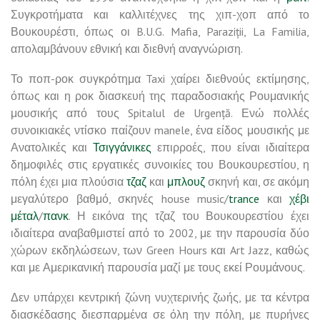
Συγκροτήματα και καλλιτέχνες της χιπ-χοπ από το
Βουκουρέστι, όπως οι B.U.G. Mafia, Paraziții, La Familia,
απολαμβάνουν εθνική και διεθνή αναγνώριση.
Το ποπ-ροκ συγκρότημα Taxi χαίρει διεθνούς εκτίμησης,
όπως και η ροκ διασκευή της παραδοσιακής Ρουμανικής
μουσικής από τους Spitalul de Urgență. Ενώ πολλές
συνοικιακές ντίσκο παίζουν manele, ένα είδος μουσικής με
Ανατολικές και
Τσιγγάνικες
επιρροές, που είναι ιδιαίτερα
δημοφιλές στις εργατικές συνοικίες του Βουκουρεστίου, η
πόλη έχει μια πλούσια
τζαζ
και
μπλουζ
σκηνή και, σε ακόμη
μεγαλύτερο βαθμό, σκηνές house music/
trance
και
χέβι
μέταλ
/
πανκ
. Η εικόνα της τζαζ του Βουκουρεστίου έχει
ιδιαίτερα αναβαθμιστεί από το 2002, με την παρουσία δύο
χώρων εκδηλώσεων, των Green Hours και Art Jazz, καθώς
και με Αμερικανική παρουσία μαζί με τους εκεί Ρουμάνους.
Δεν υπάρχει κεντρική ζώνη νυχτερινής ζωής, με τα κέντρα
διασκέδασης διεσπαρμένα σε όλη την πόλη, με πυρήνες