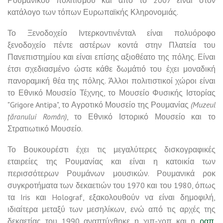
κατάλογο των τόπων Ευρωπαϊκής Κληρονομιάς.
Το Ξενοδοχείο Ιντερκοντινένταλ είναι πολυόροφο
ξενοδοχείο πέντε αστέρων κοντά στην Πλατεία του
Πανεπιστημίου και είναι επίσης αξιοθέατο της πόλης. Είναι
έτσι σχεδιασμένο ώστε κάθε δωμάτιό του έχει μοναδική
πανοραμική θέα της πόλης. Άλλοι πολιτιστικοί χώροι είναι
το Εθνικό Μουσείο Τέχνης, το Μουσείο Φυσικής Ιστορίας
"Grigore Antipa", το Αγροτικό Μουσείο της Ρουμανίας
(Muzeul
țăranului Român)
, το Εθνικό Ιστορικό Μουσείο και το
Στρατιωτικό Μουσείο.
Το Βουκουρέστι έχει τις μεγαλύτερες δισκογραφικές
εταιρείες της Ρουμανίας και είναι η κατοικία των
περισσότερων Ρουμάνων μουσικών. Ρουμανικά ροκ
συγκροτήματα των δεκαετιών του 1970 και του 1980, όπως
τα Iris και Holograf, εξακολουθούν να είναι δημοφιλή,
ιδιαίτερα μεταξύ των μεσηλίκων, ενώ από τις αρχές της
δεκαετίας του 1990 αναπτύχθηκε η χιπ-χοπ και η
ραπ
.