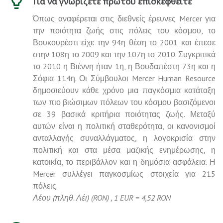
Για να γνωρίζετε πρωτού επισκεφθείτε
Όπως αναφέρεται στις διεθνείς έρευνες Mercer για
την ποιότητα ζωής στις πόλεις του κόσμου, το
Βουκουρέστι είχε την 94η θέση το 2001 και έπεσε
στην 108η το 2009 και την 107η το 2010. Συγκριτικά
το 2010 η Βιέννη ήταν 1η, η Βουδαπέστη 73η και η
Σόφια 114η. Οι Σύμβουλοι Mercer Human Resource
δημοσιεύουν κάθε χρόνο μια παγκόσμια κατάταξη
των πιο βιώσιμων πόλεων του κόσμου βασιζόμενοι
σε 39 βασικά κριτήρια ποιότητας ζωής. Μεταξύ
αυτών είναι η πολιτική σταθερότητα, οι κανονισμοί
ανταλλαγής συναλλάγματος, η λογοκρισία στην
πολιτική και στα μέσα μαζικής ενημέρωσης, η
κατοικία, το περιβάλλον και η δημόσια ασφάλεια. Η
Mercer συλλέγει παγκοσμίως στοιχεία για 215
πόλεις.
Λέου (πληθ. Λέι) (RON) , 1 EUR = 4,52 RON