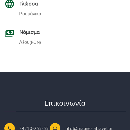
Γλώσσα
Ρουμάνικα
Νόμισμα
Λέου(RON)
Επικοινωνία
24210-255-55
info@magnesiatravel.gr