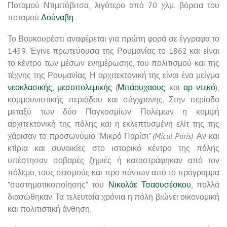
Ποταμού Ντιμπόβιτσα, λιγότερο από 70 χλμ. βόρεια του
ποταμού
Δούναβη
.
Το Βουκουρέστι αναφέρεται για πρώτη φορά σε έγγραφα το
1459. Έγινε πρωτεύουσα της Ρουμανίας το 1862 και είναι
το κέντρο των μέσων ενημέρωσης, του πολιτισμού και της
τέχνης της Ρουμανίας. Η αρχιτεκτονική της είναι ένα μείγμα
νεοκλασικής
,
μεσοπολεμικής
(
Μπάουχαους
και
αρ ντεκό
),
κομμουνιστικής περιόδου και σύγχρονης. Στην περίοδο
μεταξύ των δύο Παγκοσμίων Πολέμων η κομψή
αρχιτεκτονική της πόλης και η εκλεπτυσμένη ελίτ της της
χάρισαν το προσωνύμιο "Μικρό Παρίσι"
(Micul Paris)
. Αν και
κτίρια και συνοικίες στο ιστορικό κέντρο της πόλης
υπέστησαν σοβαρές ζημιές ή καταστράφηκαν από τον
πόλεμο, τους σεισμούς και προ πάντων από το πρόγραμμα
"συστηματικοποίησης" του
Νικολάε Τσαουσέσκου
, πολλά
διασώθηκαν. Τα τελευταία χρόνια η πόλη βιώνει οικονομική
και πολιτιστική άνθηση.