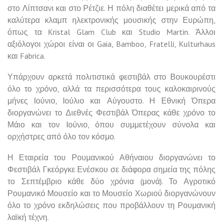
στο Λίπτσανι και στο Ρέτζιε. Η πόλη διαθέτει μερικά από τα
καλύτερα κλαμπ ηλεκτρονικής μουσικής στην Ευρώπη,
όπως τα Kristal Glam Club και Studio Martin. Άλλοι
αξιόλογοι χώροι είναι οι Gaia, Bamboo, Fratelli, Kulturhaus
και Fabrica.
Υπάρχουν αρκετά πολιτιστικά φεστιβάλ στο Βουκουρέστι
όλο το χρόνο, αλλά τα περισσότερα τους καλοκαιρινούς
μήνες Ιούνιο, Ιούλιο και Αύγουστο. Η Εθνική Όπερα
διοργανώνει το Διεθνές Φεστιβάλ Όπερας κάθε χρόνο το
Μάιο και τον Ιούνιο, όπου συμμετέχουν σύνολα και
ορχήστρες από όλο τον κόσμο.
Η Εταιρεία του Ρουμανικού Αθήναιου διοργανώνει το
Φεστιβάλ Γκεόργκε Ενέσκου σε διάφορα σημεία της πόλης
το Σεπτέμβριο κάθε δύο χρόνια (μονά). Το Αγροτικό
Ρουμανικό Μουσείο και το Μουσείο Χωριού διοργανώνουν
όλο το χρόνο εκδηλώσεις που προβάλλουν τη Ρουμανική
λαϊκή τέχνη.