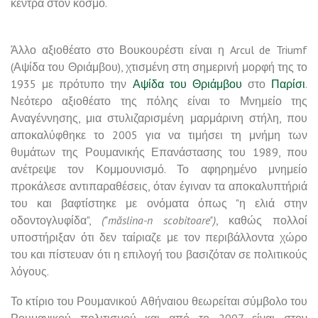
κέντρα στον κόσμο.
Άλλο αξιοθέατο στο Βουκουρέστι είναι η Arcul de Triumf
(Αψίδα του Θριάμβου), χτισμένη στη σημερινή μορφή της το
1935 με πρότυπο την
Αψίδα του Θριάμβου
στο
Παρίσι
.
Νεότερο αξιοθέατο της πόλης είναι το Μνημείο της
Αναγέννησης, μια στυλιζαρισμένη μαρμάρινη στήλη, που
αποκαλύφθηκε το 2005 για να τιμήσει τη μνήμη των
θυμάτων της Ρουμανικής Επανάστασης του 1989, που
ανέτρεψε τον Κομμουνισμό. Το αφηρημένο μνημείο
προκάλεσε αντιπαραθέσεις, όταν έγιναν τα αποκαλυπτήριά
του και βαφτίστηκε με ονόματα όπως "η ελιά στην
οδοντογλυφίδα",
("măslina-n scobitoare")
, καθώς πολλοί
υποστήριξαν ότι δεν ταίριαζε με τον περιβάλλοντα χώρο
του και πίστευαν ότι η επιλογή του βασιζόταν σε πολιτικούς
λόγους.
Το κτίριο του Ρουμανικού Αθήναιου θεωρείται σύμβολο του
Ρουμανικού πολιτισμού και από το 2007 είναι στον