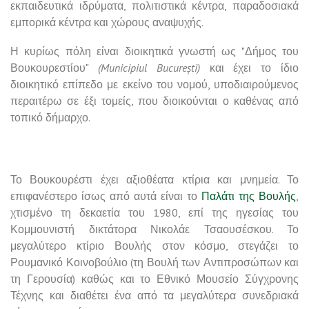
εκπαιδευτικά ιδρύματα, πολιτιστικά κέντρα, παραδοσιακά
εμπορικά κέντρα και χώρους αναψυχής.
Η κυρίως πόλη είναι διοικητικά γνωστή ως "Δήμος του
Βουκουρεστίου"
(Municipiul București)
και έχει το ίδιο
διοικητικό επίπεδο με εκείνο του νομού, υποδιαιρούμενος
περαιτέρω σε έξι τομείς, που διοικούνται ο καθένας από
τοπικό δήμαρχο.
Το Βουκουρέστι έχει αξιοθέατα κτίρια και μνημεία. Το
επιφανέστερο ίσως από αυτά είναι το
Παλάτι της Βουλής
,
χτισμένο τη δεκαετία του 1980, επί της ηγεσίας του
Κομμουνιστή δικτάτορα Νικολάε Τσαουσέσκου. Το
μεγαλύτερο κτίριο Βουλής στον κόσμο, στεγάζει το
Ρουμανικό Κοινοβούλιο (τη Βουλή των Αντιπροσώπων και
τη Γερουσία) καθώς και το Εθνικό Μουσείο Σύγχρονης
Τέχνης και διαθέτει ένα από τα μεγαλύτερα συνεδριακά