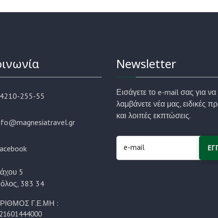
οινωνία
Newsletter
Εισάγετε το e-mail σας για να
4210-255-55
λαμβάνετε νέα μας, ειδικές 
και λοιπές εκπτώσεις.
nfo@magnesiatravel.gr
ΕΓ
acebook
άχου 5
όλος, 383 34
ΡΙΘΜΟΣ Γ.Ε.ΜΗ :
21601444000