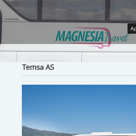
Αρ
Temsa AS