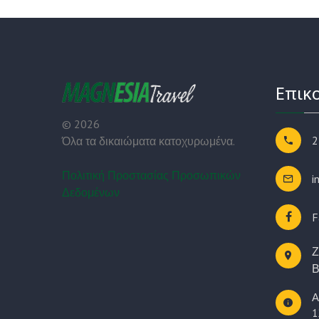
Επικ
©
2026
2
Όλα τα δικαιώματα κατοχυρωμένα.
Πολιτική Προστασίας Προσωπικών
i
Δεδομένων
F
Ζ
Β
Α
1